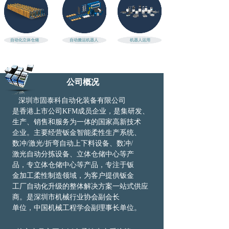
自动化立体仓储
自动搬运机器人
机器人运用
公司概况
深圳市固泰科自动化装备有限公司
是
香港
上市公司KFM成员企业，是集研发、
生产、
销
售和服务为一体的国家高新技术
企业。主
要
经
营钣金智能柔性生产系统、
数冲/激光/
折
弯
自动上下料设备、数冲/
激光自动
分拣
设
备、
立体仓储中心等产
品，专
立体仓储中心等产品，专注于钣
金加
工
柔性
制造领域，为客户提供钣金
工厂自动化
升级
的整体解决方案
一站式
供应
商。是深圳
市机
械行业协会副会长
单位，中国机械工程
学会
副理事长单位。