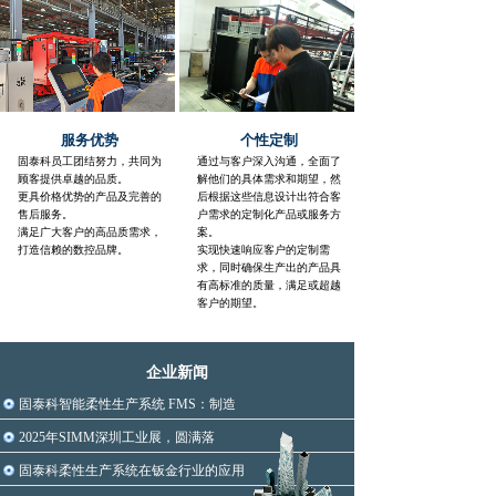
暖通空调、通讯机箱机柜、防盗门和防火门、
超市货架、照明设备、汽车烤漆房、农业机
械、
畜牧养殖设备等约160种行业。
服务优势
个性定制
固泰科员工团结努力，共同为
通过与客户深入沟通，全面了
顾客提供卓越的品质。
解他们的具体需求和期望，然
更具价格优势的产品及完善的
后根据这些信息设计出符合客
售后服务。
户需求的定制化产品或服务方
满足广大客户的高品质需求，
案。
打造信赖的数控品牌
。
实现快速响应客户的定制需
求，同时确保生产出的产品具
有高标准的质量，满足或超越
客户的期望。
企业新闻
固泰科智能柔性生产系统 FMS：制造
2025年SIMM深圳工业展，圆满落
固泰科柔性生产系统在钣金行业的应用