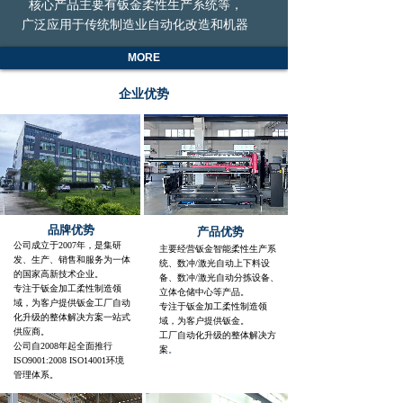
核心产品主要有钣金柔性生产系统等，
广泛应用于传统制造业自动化改造和机器
换人的产业转型升级。拥有自主知识产权
MORE
的“智能化柔性制造生产线”获得深圳市
科创委“应用示范”项目，具备独特的核
企业优势
心竞争力和先进的研发技术，是与国外同
类产品相媲美的高品质、高技术、高水准
的设备。固泰科自动化装备在华北、华东、
华南及国际各个区域的众多大中型企业中
广泛应用。
公司深圳总部位于深圳市宝安区西乡
街道兴业路老兵大厦东座（三）6011，
品牌优势
产品优势
生产基地在惠东产业转移园飞泰科智能装
公司成立于2007年，是集研
主要经营钣金智能柔性生产系
备产业园，占地面积40多亩，是惠州市重
发、生产、销售
和服务为一体
统、数冲/激光
自动上下料设
点企业。
的国家高新技术企业。
备、数冲/激光自动分拣设备、
专注于钣金加工柔性制造领
立体仓储中心等产品。
域，为客户提供钣金工厂自动
钣金智能柔性生产线广泛应用于多个
专注于钣金加工柔性制造领
化升级的整体解决方案一站式
域，为客户提供钣金。
行业，主要包括：工程机械装备行业、电
供应商。
工厂自动化升级的整体解决方
气控制柜行业、电梯行业、厨电行业、金
公司自2008年起全面推行
案
。
ISO9001:2008 ISO14001环境
属加工行业；此外，钣金智能柔性生产线
管理体系。
还适用于其他多种行业，如钢质办公家具、
金属天花和幕墙、工具箱柜、钣金分包商、