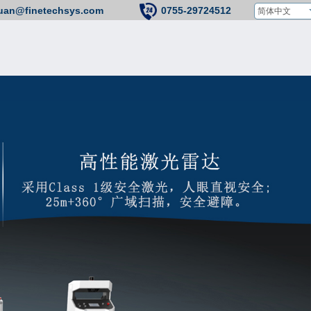
yuan@finetechsys.com
0755-29724512
简体中文