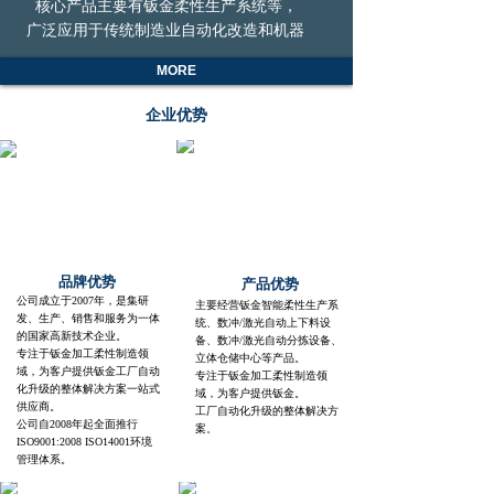
核心产品主要有钣金柔性生产系统等，
广泛应用于传统制造业自动化改造和机器
换人的产业转型升级。拥有自主知识产权
MORE
的“智能化柔性制造生产线”获得深圳市
科创委“应用示范”项目，具备独特的核
企业优势
心竞争力和先进的研发技术，是与国外同
类产品相媲美的高品质、高技术、高水准
的设备。固泰科自动化装备在华北、华东、
华南及国际各个区域的众多大中型企业中
广泛应用。
公司深圳总部位于深圳市宝安区西乡
街道兴业路老兵大厦东座（三）6011，
品牌优势
产品优势
生产基地在惠东产业转移园飞泰科智能装
公司成立于2007年，是集研
主要经营钣金智能柔性生产系
备产业园，占地面积40多亩，是惠州市重
发、生产、销售
和服务为一体
统、数冲/激光
自动上下料设
点企业。
的国家高新技术企业。
备、数冲/激光自动分拣设备、
专注于钣金加工柔性制造领
立体仓储中心等产品。
域，为客户提供钣金工厂自动
钣金智能柔性生产线广泛应用于多个
专注于钣金加工柔性制造领
化升级的整体解决方案一站式
域，为客户提供钣金。
行业，主要包括：工程机械装备行业、电
供应商。
工厂自动化升级的整体解决方
气控制柜行业、电梯行业、厨电行业、金
公司自2008年起全面推行
案
。
ISO9001:2008 ISO14001环境
属加工行业；此外，钣金智能柔性生产线
管理体系。
还适用于其他多种行业，如钢质办公家具、
金属天花和幕墙、工具箱柜、钣金分包商、