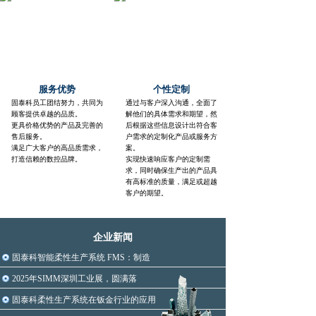
暖通空调、通讯机箱机柜、防盗门和防火门、
超市货架、照明设备、汽车烤漆房、农业机
械、
畜牧养殖设备等约160种行业。
服务优势
个性定制
固泰科员工团结努力，共同为
通过与客户深入沟通，全面了
顾客提供卓越的品质。
解他们的具体需求和期望，然
更具价格优势的产品及完善的
后根据这些信息设计出符合客
售后服务。
户需求的定制化产品或服务方
满足广大客户的高品质需求，
案。
打造信赖的数控品牌
。
实现快速响应客户的定制需
求，同时确保生产出的产品具
有高标准的质量，满足或超越
客户的期望。
企业新闻
固泰科智能柔性生产系统 FMS：制造
2025年SIMM深圳工业展，圆满落
固泰科柔性生产系统在钣金行业的应用