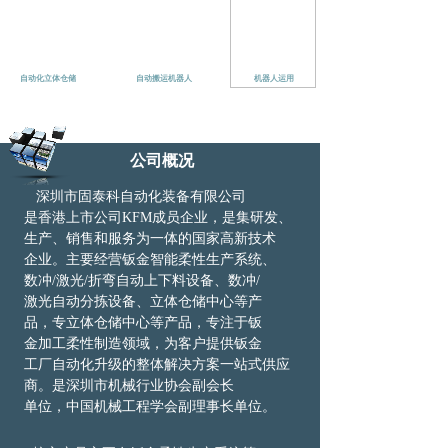
自动化立体仓储
自动搬运机器人
机器人运用
公司概况
深圳市固泰科自动化装备有限公司
是
香港
上市公司KFM成员企业，是集研发、
生产、
销
售和服务为一体的国家高新技术
企业。主
要
经
营钣金智能柔性生产系统、
数冲/激光/
折
弯
自动上下料设备、数冲/
激光自动
分拣
设
备、
立体仓储中心等产
品，专
立体仓储中心等产品，专注于钣
金加
工
柔性
制造领域，为客户提供钣金
工厂自动化
升级
的整体解决方案
一站式
供应
商。是深圳
市机
械行业协会副会长
单位，中国机械工程
学会
副理事长单位。