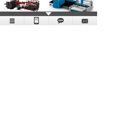
数冲自动上下料设备
G型数冲上下料设备
激光自动生产单元
激光自动生产单元
MORE
联系我们
联系方式
地点：
深圳市宝安区西乡街道兴业路老兵大厦东座
（三）6011
联系电话：
0755-29724512
邮箱：
gtc-sz＠finetechsys.com
传真：
010-12345678