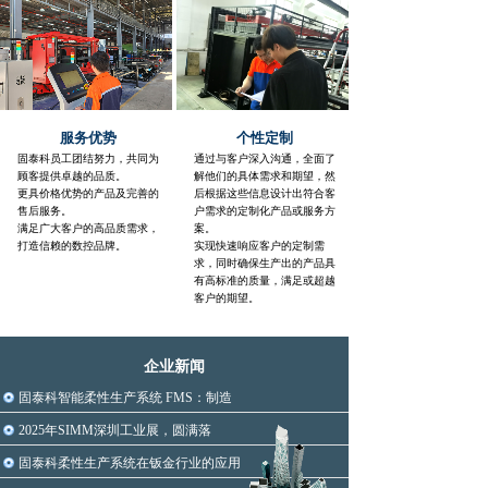
暖通空调、通讯机箱机柜、防盗门和防火门、
超市货架、照明设备、汽车烤漆房、农业机
械、
畜牧养殖设备等约160种行业。
服务优势
个性定制
固泰科员工团结努力，共同为
通过与客户深入沟通，全面了
顾客提供卓越的品质。
解他们的具体需求和期望，然
更具价格优势的产品及完善的
后根据这些信息设计出符合客
售后服务。
户需求的定制化产品或服务方
满足广大客户的高品质需求，
案。
打造信赖的数控品牌
。
实现快速响应客户的定制需
求，同时确保生产出的产品具
有高标准的质量，满足或超越
客户的期望。
企业新闻
固泰科智能柔性生产系统 FMS：制造
2025年SIMM深圳工业展，圆满落
固泰科柔性生产系统在钣金行业的应用