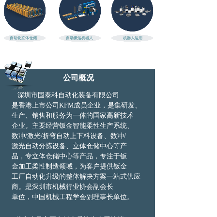
自动化立体仓储
自动搬运机器人
机器人运用
公司概况
深圳市固泰科自动化装备有限公司
是
香港
上市公司KFM成员企业，是集研发、
生产、
销
售和服务为一体的国家高新技术
企业。主
要
经
营钣金智能柔性生产系统、
数冲/激光/
折
弯
自动上下料设备、数冲/
激光自动
分拣
设
备、
立体仓储中心等产
品，专
立体仓储中心等产品，专注于钣
金加
工
柔性
制造领域，为客户提供钣金
工厂自动化
升级
的整体解决方案
一站式
供应
商。是深圳
市机
械行业协会副会长
单位，中国机械工程
学会
副理事长单位。