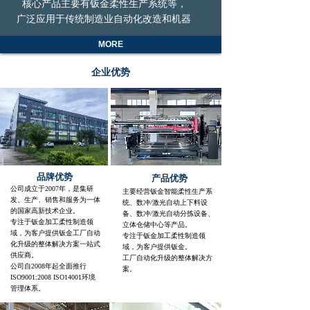
核心产品主要有钣金柔性生产系统等，
广泛应用于传统制造业自动化改造和机器
换人的产业转型升级。拥有自主知识产权
MORE
的“智能化柔性制造生产线”获得深圳市
科创委“应用示范”项目，具备独特的核
企业优势
心竞争力和先进的研发技术，是与国外同
类产品相媲美的高品质、高技术、高水准
的设备。固泰科自动化装备在华北、华东、
华南及国际各个区域的众多大中型企业中
广泛应用。
公司深圳总部位于深圳市宝安区西乡
街道兴业路老兵大厦东座（三）6011，
品牌优势
产品优势
生产基地在惠东产业转移园飞泰科智能装
公司成立于2007年，是集研
主要经营钣金智能柔性生产系
备产业园，占地面积40多亩，是惠州市重
发、生产、销售
和服务为一体
统、数冲/激光
自动上下料设
点企业。
的国家高新技术企业。
备、数冲/激光自动分拣设备、
专注于钣金加工柔性制造领
立体仓储中心等产品。
域，为客户提供钣金工厂自动
钣金智能柔性生产线广泛应用于多个
专注于钣金加工柔性制造领
化升级的整体解决方案一站式
域，为客户提供钣金。
行业，主要包括：工程机械装备行业、电
供应商。
工厂自动化升级的整体解决方
气控制柜行业、电梯行业、厨电行业、金
公司自2008年起全面推行
案
。
ISO9001:2008 ISO14001环境
属加工行业；此外，钣金智能柔性生产线
管理体系。
还适用于其他多种行业，如钢质办公家具、
金属天花和幕墙、工具箱柜、钣金分包商、