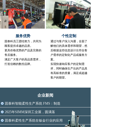
暖通空调、通讯机箱机柜、防盗门和防火门、
超市货架、照明设备、汽车烤漆房、农业机
械、
畜牧养殖设备等约160种行业。
服务优势
个性定制
固泰科员工团结努力，共同为
通过与客户深入沟通，全面了
顾客提供卓越的品质。
解他们的具体需求和期望，然
更具价格优势的产品及完善的
后根据这些信息设计出符合客
售后服务。
户需求的定制化产品或服务方
满足广大客户的高品质需求，
案。
打造信赖的数控品牌
。
实现快速响应客户的定制需
求，同时确保生产出的产品具
有高标准的质量，满足或超越
客户的期望。
企业新闻
固泰科智能柔性生产系统 FMS：制造
2025年SIMM深圳工业展，圆满落
固泰科柔性生产系统在钣金行业的应用