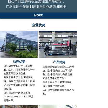
核心产品主要有钣金柔性生产系统等，
广泛应用于传统制造业自动化改造和机器
换人的产业转型升级。拥有自主知识产权
MORE
的“智能化柔性制造生产线”获得深圳市
科创委“应用示范”项目，具备独特的核
企业优势
心竞争力和先进的研发技术，是与国外同
类产品相媲美的高品质、高技术、高水准
的设备。固泰科自动化装备在华北、华东、
华南及国际各个区域的众多大中型企业中
广泛应用。
公司深圳总部位于深圳市宝安区西乡
街道兴业路老兵大厦东座（三）6011，
品牌优势
产品优势
生产基地在惠东产业转移园飞泰科智能装
公司成立于2007年，是集研
主要经营钣金智能柔性生产系
备产业园，占地面积40多亩，是惠州市重
发、生产、销售
和服务为一体
统、数冲/激光
自动上下料设
点企业。
的国家高新技术企业。
备、数冲/激光自动分拣设备、
专注于钣金加工柔性制造领
立体仓储中心等产品。
域，为客户提供钣金工厂自动
钣金智能柔性生产线广泛应用于多个
专注于钣金加工柔性制造领
化升级的整体解决方案一站式
域，为客户提供钣金。
行业，主要包括：工程机械装备行业、电
供应商。
工厂自动化升级的整体解决方
气控制柜行业、电梯行业、厨电行业、金
公司自2008年起全面推行
案
。
ISO9001:2008 ISO14001环境
属加工行业；此外，钣金智能柔性生产线
管理体系。
还适用于其他多种行业，如钢质办公家具、
金属天花和幕墙、工具箱柜、钣金分包商、