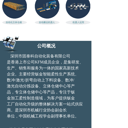
自动化立体仓储
自动搬运机器人
机器人运用
公司概况
深圳市固泰科自动化装备有限公司
是
香港
上市公司KFM成员企业，是集研发、
生产、
销
售和服务为一体的国家高新技术
企业。主
要
经
营钣金智能柔性生产系统、
数冲/激光/
折
弯
自动上下料设备、数冲/
激光自动
分拣
设
备、
立体仓储中心等产
品，专
立体仓储中心等产品，专注于钣
金加
工
柔性
制造领域，为客户提供钣金
工厂自动化
升级
的整体解决方案
一站式
供应
商。是深圳
市机
械行业协会副会长
单位，中国机械工程
学会
副理事长单位。