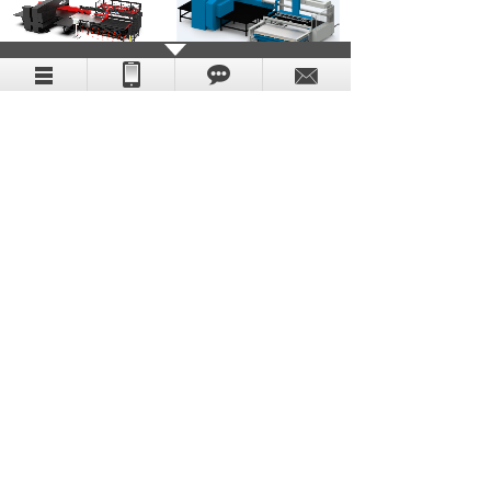
数冲自动上下料设备
G型数冲上下料设备
激光自动生产单元
激光自动生产单元
MORE
联系我们
联系方式
地点：
深圳市宝安区西乡街道兴业路老兵大厦东座
（三）6011
联系电话：
0755-29724512
邮箱：
gtc-sz＠finetechsys.com
传真：
010-12345678